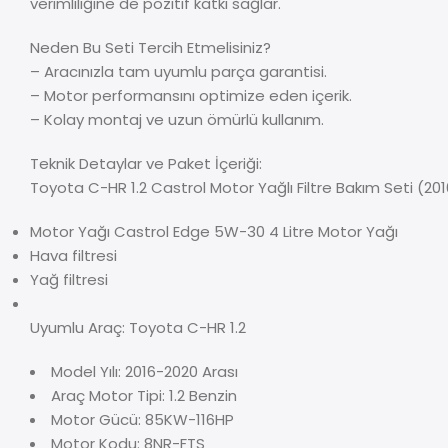
verimliliğine de pozitif katkı sağlar.
Neden Bu Seti Tercih Etmelisiniz?
– Aracınızla tam uyumlu parça garantisi.
– Motor performansını optimize eden içerik.
– Kolay montaj ve uzun ömürlü kullanım.
Teknik Detaylar ve Paket İçeriği:
Toyota C-HR 1.2 Castrol Motor Yağlı Filtre Bakım Seti (20
Motor Yağı Castrol Edge 5W-30 4 Litre Motor Yağı
Hava filtresi
Yağ filtresi
Uyumlu Araç: Toyota C-HR 1.2
Model Yılı: 2016-2020 Arası
Araç Motor Tipi: 1.2 Benzin
Motor Gücü: 85KW-116HP
Motor Kodu: 8NR-FTS