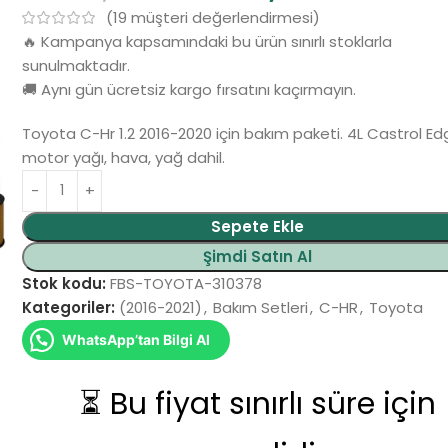
(
19
müşteri değerlendirmesi)
🔥 Kampanya kapsamındaki bu ürün sınırlı stoklarla
sunulmaktadır.
🚚 Aynı gün ücretsiz kargo fırsatını kaçırmayın.
Toyota C-Hr 1.2 2016-2020 için bakım paketi. 4L Castrol E
motor yağı, hava, yağ dahil.
Alternative:
Sepete Ekle
Şimdi Satın Al
Stok kodu:
FBS-TOYOTA-310378
Kategoriler:
(2016-2021)
,
Bakım Setleri
,
C-HR
,
Toyota
WhatsApp’tan Bilgi Al
⏳ Bu fiyat sınırlı süre için