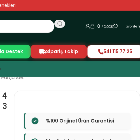
nekleri
0
Favoriler
/
0,00
₺
da Destek
Sipariş Takip
541 115 77 25
ı
3 Parça Set
 4
 3
%100 Orijinal Ürün Garantisi