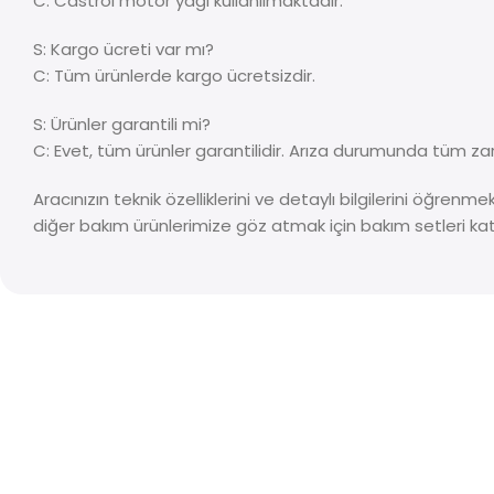
C: Castrol motor yağı kullanılmaktadır.
S: Kargo ücreti var mı?
C: Tüm ürünlerde kargo ücretsizdir.
S: Ürünler garantili mi?
C: Evet, tüm ürünler garantilidir. Arıza durumunda tüm zar
Aracınızın teknik özelliklerini ve detaylı bilgilerini öğrenm
diğer bakım ürünlerimize göz atmak için bakım setleri kat