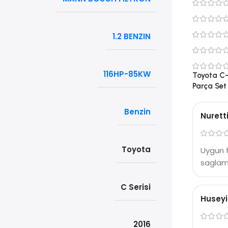
1.2 BENZIN
116HP-85KW
Toyota C-H
Parça Set
Benzin
Nuretti
Toyota
Uygun f
saglam 
C Serisi
Husey
2016