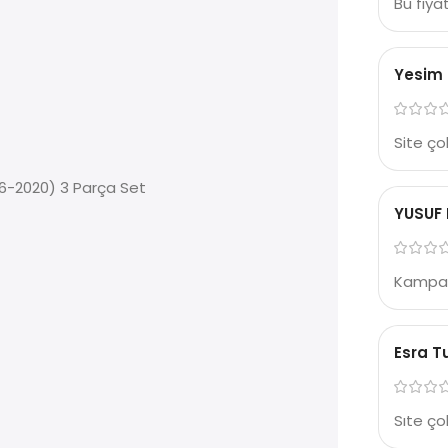
Bu fıya
Yesim
Site çok
16-2020) 3 Parça Set
YUSUF 
Kampan
Esra T
Sıte çok