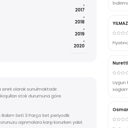
İndirim
,
2017
,
2018
YILMAZ
,
2019
,
Fiyatına
2020
Nuretti
Uygun f
ınırlı olarak sunulmaktadır.
saglam 
a koşulları stok durumuna göre
Osman
e Bakım Seti 3 Parça Set periyodik
orunuzu aşınmalara karşı korurken yakıt