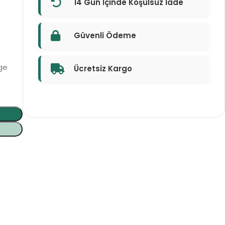
14 Gün İçinde Koşulsuz İade
Güvenli Ödeme
dge
Ücretsiz Kargo