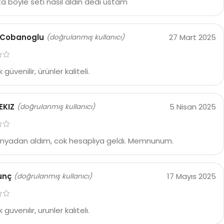
ta böyle setı nasıl aldın dedı ustam
 Cobanoglu
27 Mart 2025
(doğrulanmış kullanıcı)
 güvenilir, ürünler kaliteli.
EKIZ
5 Nisan 2025
(doğrulanmış kullanıcı)
yadan aldım, cok hesaplıya geldı. Memnunum.
unç
17 Mayıs 2025
(doğrulanmış kullanıcı)
 guvenılır, urunler kalıtelı.