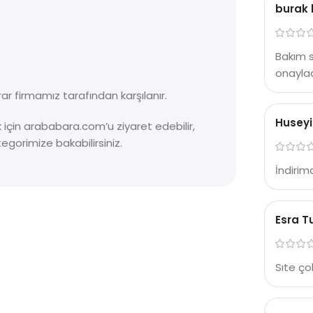
burak
Bakım s
onaylad
ar firmamız tarafından karşılanır.
Husey
ek için arababara.com’u ziyaret edebilir,
egorimize bakabilirsiniz.
İndirim
Esra T
Sıte çok