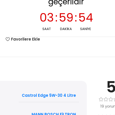
geçerlidir
03
:
59
:
53
SAAT
DAKIKA
SANIYE
Favorilere Ekle
Castrol Edge 5W-30 4 Litre
19 yoru
MANN BOSCH FİLTRON