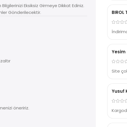
Bilgilerinizi Eksiksiz Girmeye Dikkat Ediniz.
nler Gönderilecektir.
BIROL 
İndirim
Yesim
zaltır
Site çok
Yusuf 
enizi öneririz.
Kargoda