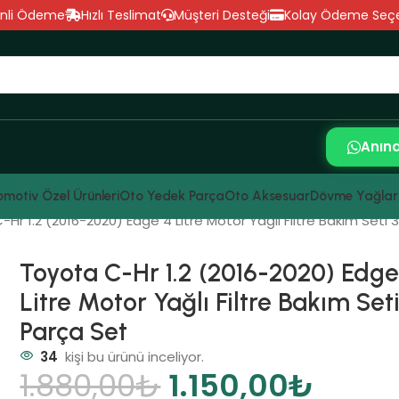
nli Ödeme
Hızlı Teslimat
Müşteri Desteği
Kolay Ödeme Seçe
Anın
motiv Özel Ürünleri
Oto Yedek Parça
Oto Aksesuar
Dövme Yağlar
Hr 1.2 (2016-2020) Edge 4 Litre Motor Yağlı Filtre Bakım Seti 
Toyota C-Hr 1.2 (2016-2020) Edge
Litre Motor Yağlı Filtre Bakım Seti
Parça Set
34
kişi bu ürünü inceliyor.
1.880,00
₺
1.150,00
₺