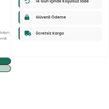
14 Gün İçinde Koşulsuz İade
Güvenli Ödeme
 Bakım
Ücretsiz Kargo
nomik