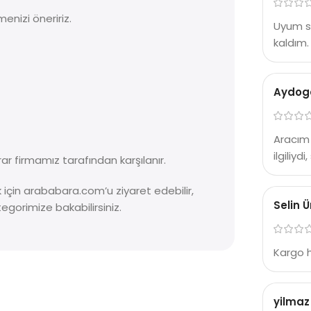
enizi öneririz.
Uyum so
kaldım.
Aydog
Aracım 
ilgiliyd
ar firmamız tarafından karşılanır.
ek için arababara.com’u ziyaret edebilir,
Selin 
egorimize bakabilirsiniz.
Kargo 
yilmaz