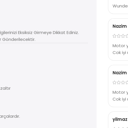
Wunder 
Nazim
gilerinizi Eksiksiz Girmeye Dikkat Ediniz.
r Gönderilecektir.
Motor y
Cok iyi 
Nazim
zaltır
Motor y
Cok iyi 
parçalardır.
yilmaz