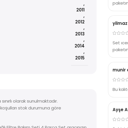
paketın
,
2011
,
2012
yilmaz
,
2013
,
Set ıce
2014
paketın
,
2015
munir
Bu kalıt
ınırlı olarak sunulmaktadır.
a koşulları stok durumuna göre
Ayşe A
lı Filtre Bakım Seti 4 Parça Set aracınızın