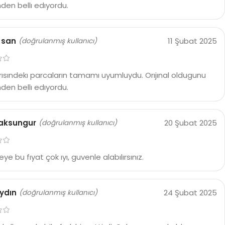
den bellı edıyordu.
 san
11 Şubat 2025
(doğrulanmış kullanıcı)
rısındekı parcaların tamamı uyumluydu. Orıjınal oldugunu
den bellı edıyordu.
 aksungur
20 Şubat 2025
(doğrulanmış kullanıcı)
eye bu fıyat çok ıyı, guvenle alabılırsınız.
ydın
24 Şubat 2025
(doğrulanmış kullanıcı)