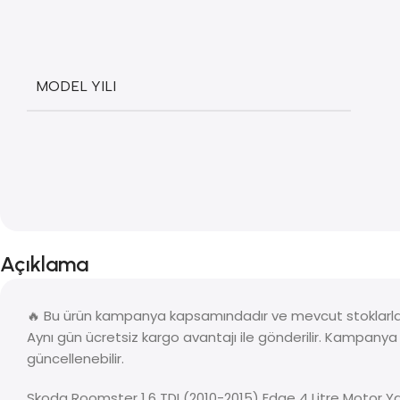
MODEL YILI
Açıklama
🔥 Bu ürün kampanya kapsamındadır ve mevcut stoklarla s
Aynı gün ücretsiz kargo avantajı ile gönderilir. Kampany
güncellenebilir.
Skoda Roomster 1.6 TDI (2010-2015) Edge 4 Litre Motor Yağ