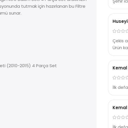
Şehir i
yonunda tutmak için hazırlanan bu Filtre
zümü sunar.
Huseyi
Çekis a
Ürün kal
Seti (2010-2015) 4 Parça Set
Kemal
İlk def
Kemal
İlk def