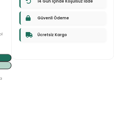
14 Gün İçinde Koşulsuz İade
Güvenli Ödeme
ol
Ücretsiz Kargo
a