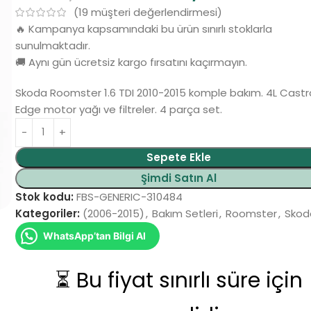
(
19
müşteri değerlendirmesi)
🔥 Kampanya kapsamındaki bu ürün sınırlı stoklarla
sunulmaktadır.
🚚 Aynı gün ücretsiz kargo fırsatını kaçırmayın.
Skoda Roomster 1.6 TDI 2010-2015 komple bakım. 4L Castr
Edge motor yağı ve filtreler. 4 parça set.
Alternative:
Sepete Ekle
Şimdi Satın Al
Stok kodu:
FBS-GENERIC-310484
Kategoriler:
(2006-2015)
,
Bakım Setleri
,
Roomster
,
Skod
WhatsApp’tan Bilgi Al
⏳ Bu fiyat sınırlı süre için