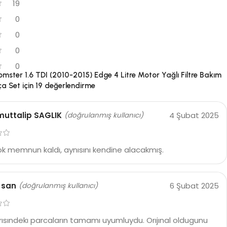
19
0
0
0
0
mster 1.6 TDI (2010-2015) Edge 4 Litre Motor Yağlı Filtre Bakım
ça Set
için 19 değerlendirme
uttalip SAGLIK
4 Şubat 2025
(doğrulanmış kullanıcı)
k memnun kaldı, aynısını kendine alacakmış.
 san
6 Şubat 2025
(doğrulanmış kullanıcı)
rısındekı parcaların tamamı uyumluydu. Orıjınal oldugunu