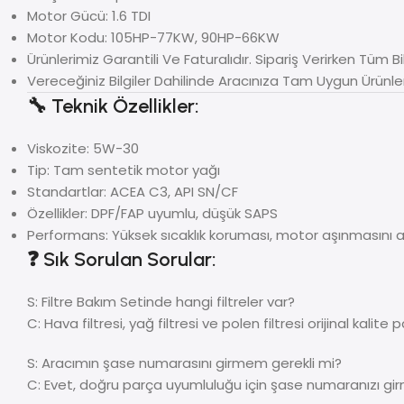
Motor Gücü: 1.6 TDI
Motor Kodu: 105HP-77KW, 90HP-66KW
Ürünlerimiz Garantili Ve Faturalıdır. Sipariş Verirken Tüm Bil
Vereceğiniz Bilgiler Dahilinde Aracınıza Tam Uygun Ürünle
🔧 Teknik Özellikler:
Viskozite: 5W-30
Tip: Tam sentetik motor yağı
Standartlar: ACEA C3, API SN/CF
Özellikler: DPF/FAP uyumlu, düşük SAPS
Performans: Yüksek sıcaklık koruması, motor aşınmasını a
❓ Sık Sorulan Sorular:
S: Filtre Bakım Setinde hangi filtreler var?
C: Hava filtresi, yağ filtresi ve polen filtresi orijinal kalite 
S: Aracımın şase numarasını girmem gerekli mi?
C: Evet, doğru parça uyumluluğu için şase numaranızı girm