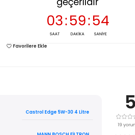
geçerlidir
03
:
59
:
53
SAAT
DAKIKA
SANIYE
Favorilere Ekle
Castrol Edge 5W-30 4 Litre
19 yoru
MANN BOSCH FİLTRON