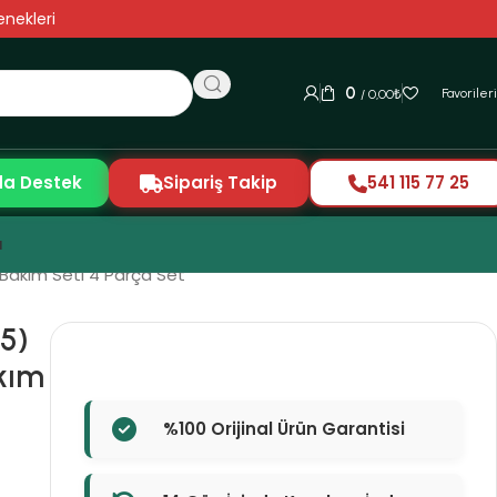
nekleri
0
Favoriler
/
0,00
₺
da Destek
Sipariş Takip
541 115 77 25
ı
 Bakım Seti 4 Parça Set
5)
akım
%100 Orijinal Ürün Garantisi