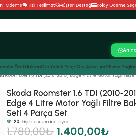
nli Ödeme
Hızlı Teslimat
Müşteri Desteği
Kolay Ödeme Seçe
Anın
motiv Özel Ürünleri
Oto Yedek Parça
Oto Aksesuar
Dövme Yağlar
a Roomster 1.6 TDI (2010-2015) Edge 4 Litre Motor Yağlı Filtre
Skoda Roomster 1.6 TDI (2010-201
Edge 4 Litre Motor Yağlı Filtre B
Seti 4 Parça Set
20
kişi bu ürünü inceliyor.
1.780,00
₺
1.400,00
₺