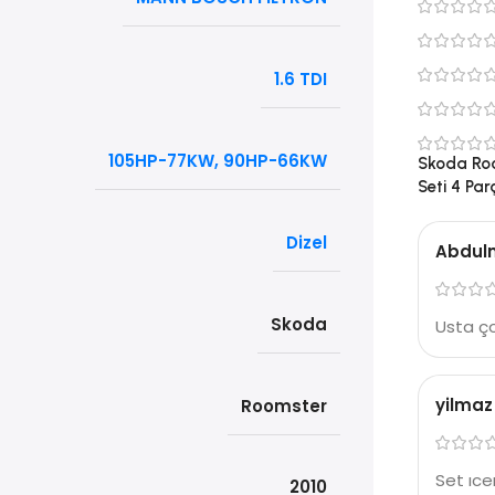
1.6 TDI
105HP-77KW, 90HP-66KW
Skoda Roo
Seti 4 Par
Dizel
Abdulm
Skoda
Usta ço
yilmaz
Roomster
Set ıce
2010