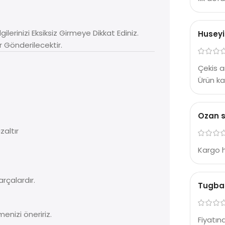
gilerinizi Eksiksiz Girmeye Dikkat Ediniz.
Huseyi
r Gönderilecektir.
Çekis a
Ürün kal
Ozan 
zaltır
Kargo 
parçalardır.
Tugba
enizi öneririz.
Fiyatın