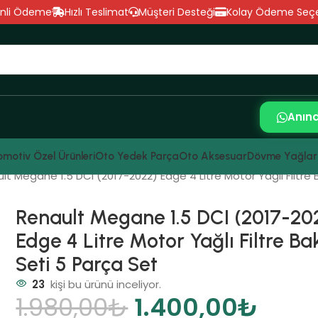
nli Ödeme
Hızlı Teslimat
Müşteri Desteği
Kolay Ödeme Seçe
Anın
motiv Özel Ürünleri
Oto Yedek Parça
Oto Aksesuar
Dövme Yağlar
lt Megane 1.5 DCI (2017-2022) Edge 4 Litre Motor Yağlı Filtre
Renault Megane 1.5 DCI (2017-20
Edge 4 Litre Motor Yağlı Filtre B
Seti 5 Parça Set
23
kişi bu ürünü inceliyor.
1.980,00
₺
1.400,00
₺