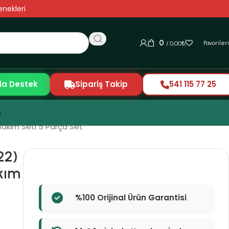
nekleri
0
Favoriler
/
0,00
₺
da Destek
Sipariş Takip
541 115 77 25
ı
 Bakım Seti 5 Parça Set
22)
akım
%100 Orijinal Ürün Garantisi