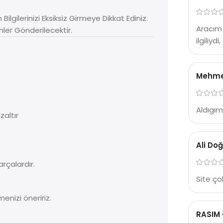
Bilgilerinizi Eksiksiz Girmeye Dikkat Ediniz.
Aracım 
nler Gönderilecektir.
ilgiliyd
Mehmet
Aldıgım
zaltır
Ali Do
parçalardır.
Site çok
enizi öneririz.
RASIM