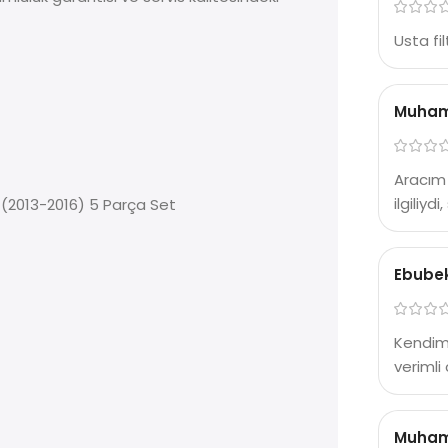
Usta fil
Muham
Aracım 
ilgiliyd
i (2013-2016) 5 Parça Set
Ebubek
Kendim 
verimli 
Muham