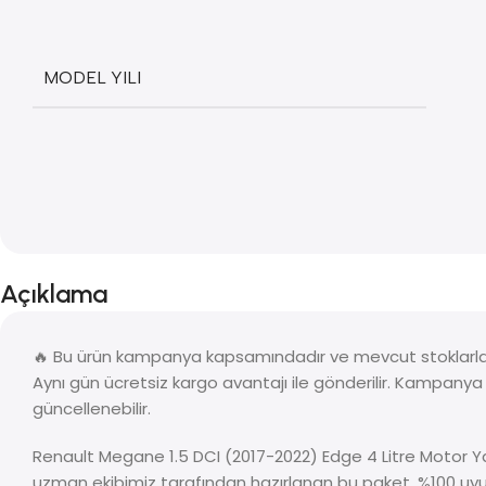
MODEL YILI
Açıklama
🔥 Bu ürün kampanya kapsamındadır ve mevcut stoklarla s
Aynı gün ücretsiz kargo avantajı ile gönderilir. Kampany
güncellenebilir.
Renault Megane 1.5 DCI (2017-2022) Edge 4 Litre Motor Yağ
uzman ekibimiz tarafından hazırlanan bu paket, %100 uyum