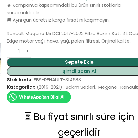
🔥 Kampanya kapsamındaki bu ürün sınırlı stoklarla
sunulmaktadır.
🚚 Aynı gün ücretsiz kargo fırsatını kaçırmayın.
Renault Megane 1.5 DCI 2017-2022 Filtre Bakım Seti. 4L Cas
Edge motor yağı, hava, yağ, polen filtresi. Orijinal kalite.
Alternative:
Sepete Ekle
Şimdi Satın Al
Stok kodu:
FBS-RENAULT-314688
Kategoriler:
(2016-2021)
,
Bakım Setleri
,
Megane
,
Renaul
WhatsApp’tan Bilgi Al
⏳ Bu fiyat sınırlı süre için
geçerlidir