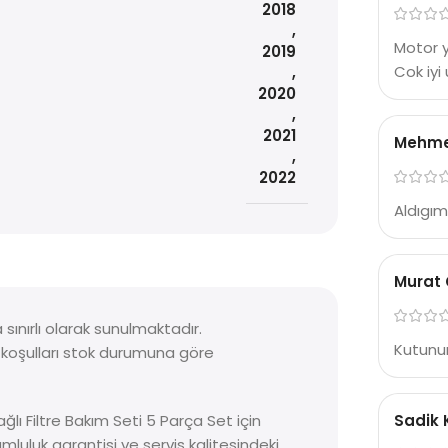
2018
,
Motor y
2019
Cok iyi 
,
2020
,
2021
Mehmet
,
2022
Aldıgım
Murat 
ınırlı olarak sunulmaktadır.
Kutunun
a koşulları stok durumuna göre
lı Filtre Bakım Seti 5 Parça Set için
Sadik 
luluk garantisi ve servis kalitesindeki