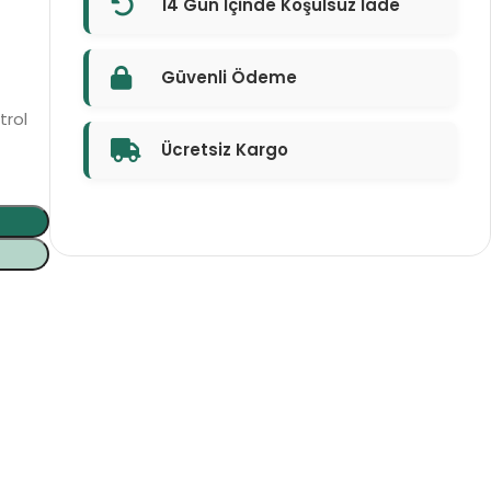
14 Gün İçinde Koşulsuz İade
Güvenli Ödeme
trol
Ücretsiz Kargo
t