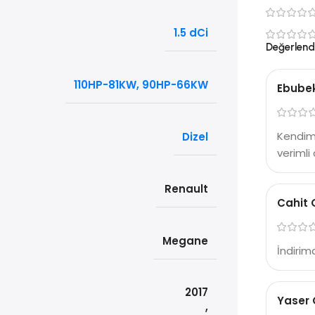
1.5 dCi
Değerlend
110HP-81KW, 90HP-66KW
Ebubek
Kendim 
Dizel
verimli 
Renault
Cahit
Megane
İndirim
2017
Yaser
,