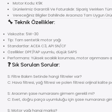
Motor Kodu: K9K
Ürünlerimiz Garantili Ve Faturalıdır. Sipariş Verirken Tüm 
Vereceğiniz Bilgiler Dahilinde Aracınıza Tam Uygun Ürü
🔧 Teknik Özellikler:
Viskozite: 5W-30
Tip: Tam sentetik motor yağı
Standartlar: ACEA C3, API SN/CF
Özellikler: DPF/FAP uyumlu, düşük SAPS
Performans: Yüksek sıcaklık koruması, motor aşınmasını a
❓ Sık Sorulan Sorular:
S: Filtre Bakım Setinde hangi filtreler var?
C: Hava filtresi, yağ filtresi ve polen filtresi orijinal kalite 
S: Aracımın şase numarasını girmem gerekli mi?
C: Evet, doğru parça uyumluluğu için şase numaranızı girm
S: Motor yağı hangi marka?