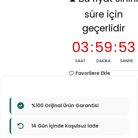
süre için
geçerlidir
03
:
59
:
52
SAAT
DAKIKA
SANIYE
Favorilere Ekle
%100 Orijinal Ürün Garantisi
14 Gün İçinde Koşulsuz İade