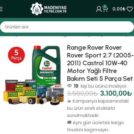
0
0,00
₺
Ana Sayfa
Bakım Setleri
Range Rover
Sport
(2005-2013)
Range Rover Rover
Rover Sport 2.7 (2005-
2011) Castrol 10W-40
Motor Yağlı Filtre
Bakım Seti 5 Parça Set
19
kişi bu ürünü inceliyor.
3.580,00
₺
3.100,00
₺
🔥 Kampanya kapsamındaki
bu ürün sınırlı stoklarla
sunulmaktadır.
🚚 Aynı gün ücretsiz kargo
fırsatını kaçırmayın.