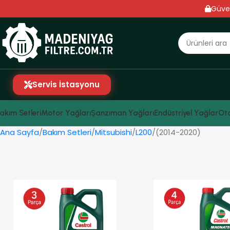
Güve
Servis İstasyonu
akım Setleri
Motor Yağları
Şanzıman Yağları
Endüstriyel Yağlar
Oto
Ana Sayfa
Bakım Setleri
Mitsubishi
L200
(2014-2020)