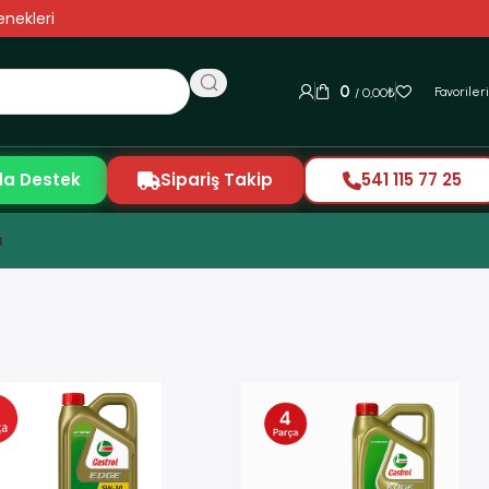
nekleri
0
Favoriler
/
0,00
₺
da Destek
Sipariş Takip
541 115 77 25
ı