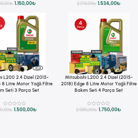
1.150,00
₺
1.534,00
₺
80,00
₺
2.179,00
₺
Sepete Ekle
i L200 2.4 Dizel (2015-
Mitsubishi L200 2.4 Dizel (2015-
8 Litre Motor Yağlı Filtre
2018) Edge 8 Litre Motor Yağlı Filtre
m Seti 3 Parça Set
Bakım Seti 4 Parça Set
1.500,00
₺
1.750,00
₺
80,00
₺
2.080,00
₺