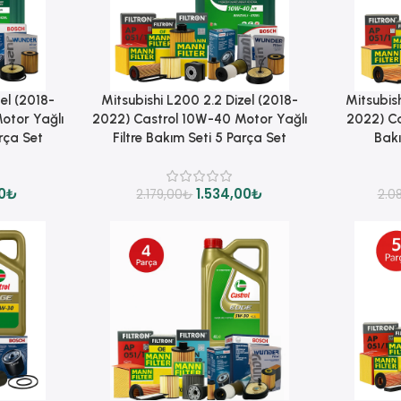
Sepete Ekle
Sepete Ekle
el (2018-
Mitsubishi L200 2.2 Dizel (2018-
Mitsubish
otor Yağlı
2022) Castrol 10W-40 Motor Yağlı
2022) Ca
arça Set
Filtre Bakım Seti 5 Parça Set
Bakı
0
₺
1.534,00
₺
2.179,00
₺
2.0