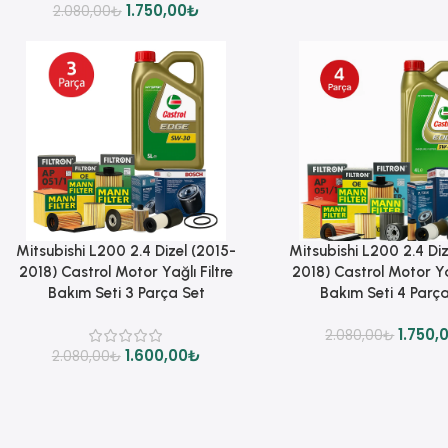
1.750,00
₺
2.080,00
₺
Sepete Ekle
Sepete Ekle
Mitsubishi L200 2.4 Dizel (2015-
Mitsubishi L200 2.4 Diz
2018) Castrol Motor Yağlı Filtre
2018) Castrol Motor Yağ
Bakım Seti 3 Parça Set
Bakım Seti 4 Parç
1.750,
2.080,00
₺
1.600,00
₺
2.080,00
₺