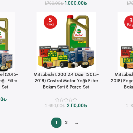
1.000,00
₺
1.780,00
₺
1.7
Sepete Ekle
Sepete Ekle
el (2015-
Mitsubishi L200 2.4 Dizel (2015-
Mitsubish
lı Filtre
2018) Castrol Motor Yağlı Filtre
2018) Edge 
a Set
Bakım Seti 5 Parça Set
Bakı
00
₺
2.110,00
₺
2.690,00
₺
2.1
1
2
→