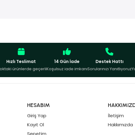
Hızlı Teslimat
14 Gün İade
Destek Hattı
oktaki ürünlerde geçerli
Koşulsuz iade imkanı
Sorularınızı Yanıtlıyoruz
Y
HESABIM
HAKKIMIZ
Giriş Yap
İletişim
Kayıt Ol
Hakkımızda
Sepetim