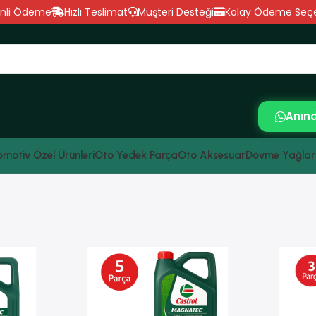
nli Ödeme
Hızlı Teslimat
Müşteri Desteği
Kolay Ödeme Seçe
Anın
motiv Özel Ürünleri
Oto Yedek Parça
Oto Aksesuar
Dövme Yağlar