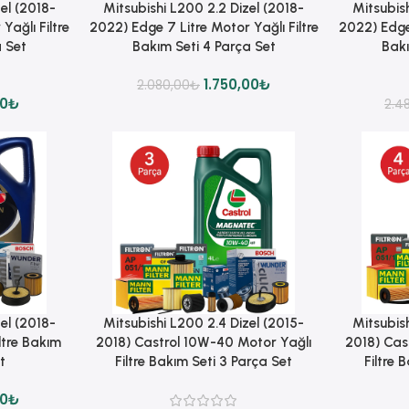
Sepete Ekle
Sepete Ekle
el (2018-
Mitsubishi L200 2.2 Dizel (2018-
Mitsubish
Yağlı Filtre
2022) Edge 7 Litre Motor Yağlı Filtre
2022) Edge 
a Set
Bakım Seti 4 Parça Set
Bakı
1.750,00
₺
2.080,00
₺
00
₺
2.4
Sepete Ekle
Sepete Ekle
el (2018-
Mitsubishi L200 2.4 Dizel (2015-
Mitsubish
ltre Bakım
2018) Castrol 10W-40 Motor Yağlı
2018) Cas
t
Filtre Bakım Seti 3 Parça Set
Filtre 
00
₺