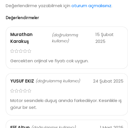
Değerlendirme yazabilmek için
oturum açmalısınız
.
Değerlendirmeler
Murathan
15 Şubat
(doğrulanmış
Karakuş
kullanıcı)
2025
Gercekten orijinal ve fiyatı cok uygun.
YUSUF EKIZ
24 Şubat 2025
(doğrulanmış kullanıcı)
Motor sesındekı duşuş anında farkedılıyor. Kesınlıkle ış
görur bır set.
Elif Altun
1 Mart 2025
(doğrulanmış kullanıcı)