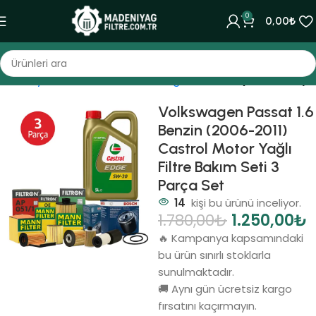
0
0,00
₺
Ana Sayfa
Bakım Setleri
Volkswagen
Passat
(2005-2010)
Volkswagen Passat 1.6
Benzin (2006-2011)
Castrol Motor Yağlı
Filtre Bakım Seti 3
Parça Set
14
kişi bu ürünü inceliyor.
1.780,00
₺
1.250,00
₺
🔥 Kampanya kapsamındaki
bu ürün sınırlı stoklarla
sunulmaktadır.
🚚 Aynı gün ücretsiz kargo
fırsatını kaçırmayın.