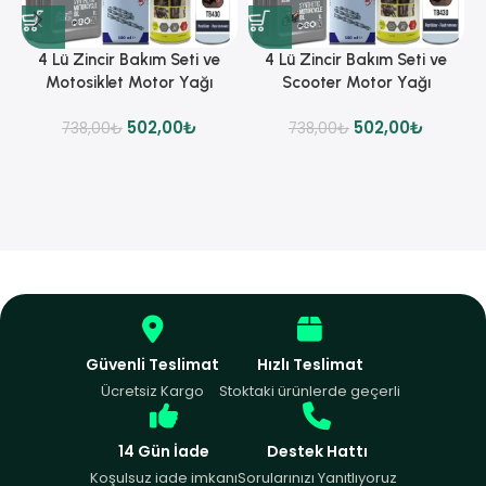
4 Lü Zincir Bakım Seti ve
4 Lü Zincir Bakım Seti ve
Motosiklet Motor Yağı
Scooter Motor Yağı
502,00
₺
502,00
₺
738,00
₺
738,00
₺
Güvenli Teslimat
Hızlı Teslimat
Ücretsiz Kargo
Stoktaki ürünlerde geçerli
14 Gün İade
Destek Hattı
Koşulsuz iade imkanı
Sorularınızı Yanıtlıyoruz