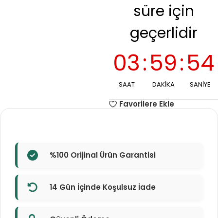
süre için
geçerlidir
03
:
59
:
53
SAAT
DAKIKA
SANIYE
Favorilere Ekle
%100 Orijinal Ürün Garantisi
14 Gün İçinde Koşulsuz İade