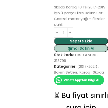
Skoda Karoq 1.0 Tsi 2017-2019
için 3 parça Filtre Bakım Seti.
Castrol motor yağı + filtreler
dahil.
Alternative:
Sepete Ekle
Şimdi Satın Al
Stok kodu:
FBS-GENERIC-
313796
Kategoriler:
(2017-2021)
,
Bakım Setleri
,
Karoq
,
Skoda
WhatsApp’tan Bilgi Al
⏳ Bu fiyat sınırlı
süre için