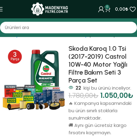
0
0,00
₺
Ana Sayfa
Bakım Setleri
Skoda
Karoq
(2017-2021)
Skoda Karoq 1.0 Tsi
(2017-2019) Castrol
10W-40 Motor Yağlı
Filtre Bakım Seti 3
Parça Set
22
kişi bu ürünü inceliyor.
1.780,00
₺
1.050,00
₺
🔥 Kampanya kapsamındaki
bu ürün sınırlı stoklarla
sunulmaktadır.
🚚 Aynı gün ücretsiz kargo
fırsatını kaçırmayın.