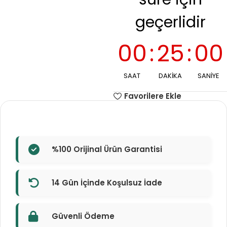
geçerlidir
00
:
24
:
59
SAAT
DAKIKA
SANIYE
Favorilere Ekle
%100 Orijinal Ürün Garantisi
14 Gün İçinde Koşulsuz İade
Güvenli Ödeme