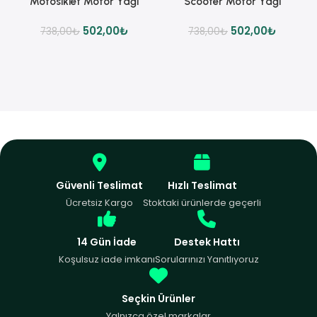
Motosiklet Motor Yağı
Scooter Motor Yağı
502,00
₺
502,00
₺
738,00
₺
738,00
₺
Güvenli Teslimat
Hızlı Teslimat
Ücretsiz Kargo
Stoktaki ürünlerde geçerli
14 Gün İade
Destek Hattı
Koşulsuz iade imkanı
Sorularınızı Yanıtlıyoruz
Seçkin Ürünler
Yalnızca özel markalar